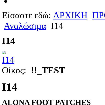
Είσαστε εδώ:
ΑΡΧΙΚΗ
ΠΡ
Αναλώσιμα
I14
I14
Οίκος:
!!_TEST
I14
ALONA FOOT PATCHES