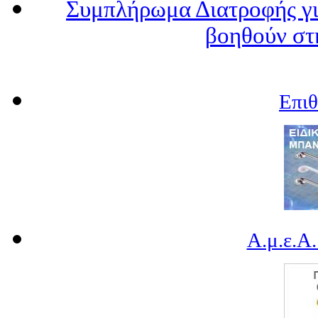
Συμπλήρωμα Διατροφής γι
βοηθούν στ
Επι
Α.μ.ε.Α.