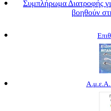
Συμπλήρωμα Διατροφής γι
βοηθούν στ
Επι
Α.μ.ε.Α.