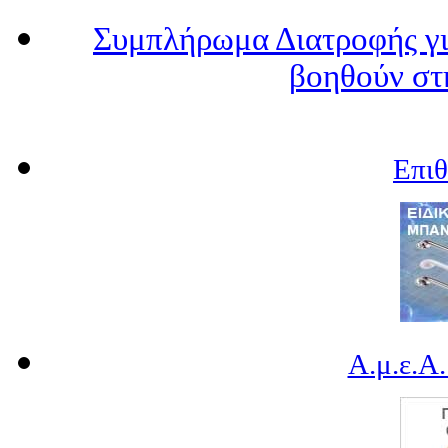
Συμπλήρωμα Διατροφής γι
βοηθούν στ
Επι
Α.μ.ε.Α.