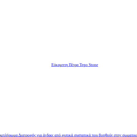
Εύκαμπτη Πέτρα Tepo Stone
μπλήρωμα Διατροφής για άνδρες από φυτικά συστατικά που βοηθούν στην σωματικ