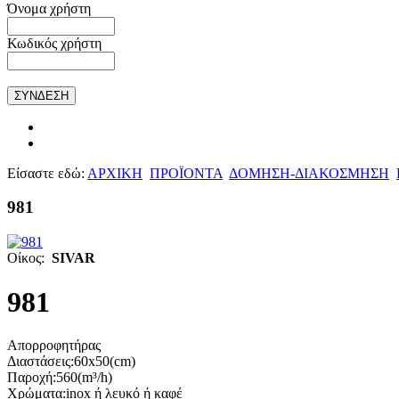
Όνομα χρήστη
Κωδικός χρήστη
Είσαστε εδώ:
ΑΡΧΙΚΗ
ΠΡΟΪΟΝΤΑ
ΔΟΜΗΣΗ-ΔΙΑΚΟΣΜΗΣΗ
981
Οίκος:
SIVAR
981
Απορροφητήρας
Διαστάσεις:60x50(cm)
Παροχή:560(m³/h)
Χρώματα:inox ή λευκό ή καφέ