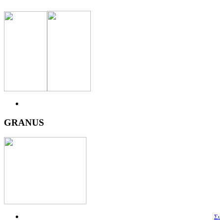
GRANUS
Συ