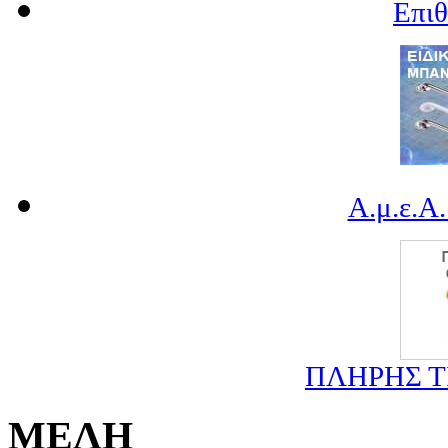
Επι
Α.μ.ε.Α.
ΠΛΗΡΗΣ 
ΜΕΛΗ