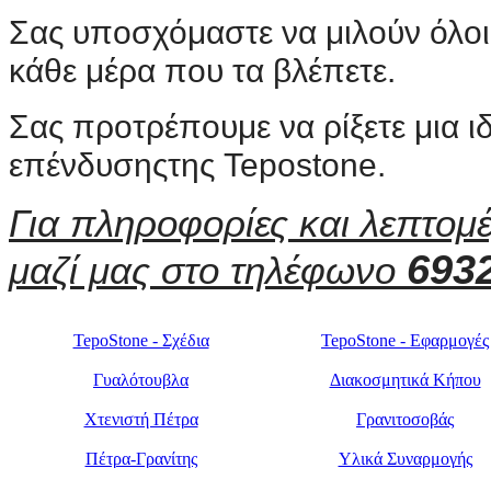
Σας υποσχόμαστε να μιλούν όλοι 
κάθε μέρα που τα βλέπετε.
Σας προτρέπουμε να ρίξετε μια ι
επένδυσηςτης Tepostone.
Για πληροφορίες και λεπτομέ
693
μαζί μας στο τηλέφωνο
TepoStone - Σχέδια
TepoStone - Εφαρμογές
Γυαλότουβλα
Διακοσμητικά Κήπου
Χτενιστή Πέτρα
Γρανιτοσοβάς
Πέτρα-Γρανίτης
Υλικά Συναρμογής