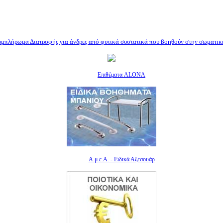
μπλήρωμα Διατροφής για άνδρες από φυτικά συστατικά που βοηθούν στην σωματικ
Επιθέματα ALONA
Α.μ.ε.Α. - Ειδικά Αξεσουάρ