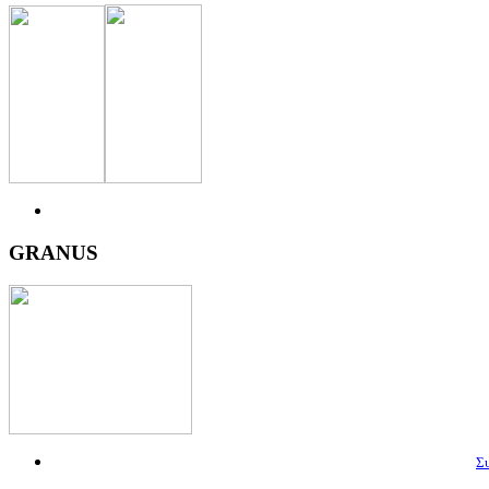
GRANUS
Συ