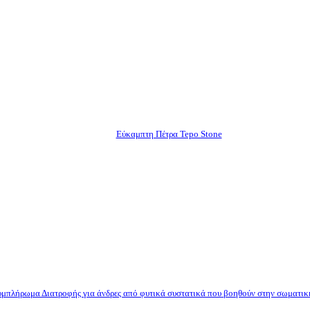
Εύκαμπτη Πέτρα Tepo Stone
μπλήρωμα Διατροφής για άνδρες από φυτικά συστατικά που βοηθούν στην σωματικ